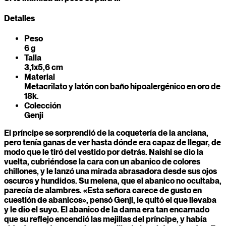
Detalles
Peso
6 g
Talla
3,1x5,6 cm
Material
Metacrilato y latón con baño hipoalergénico en oro de
18k.
Colección
Genji
El príncipe se sorprendió de la coquetería de la anciana,
pero tenía ganas de ver hasta dónde era capaz de llegar, de
modo que le tiró del vestido por detrás. Naishi se dio la
vuelta, cubriéndose la cara con un abanico de colores
chillones, y le lanzó una mirada abrasadora desde sus ojos
oscuros y hundidos. Su melena, que el abanico no ocultaba,
parecía de alambres. «Esta señora carece de gusto en
cuestión de abanicos», pensó Genji, le quitó el que llevaba
y le dio el suyo. El abanico de la dama era tan encarnado
que su reflejo encendió las mejillas del príncipe, y había