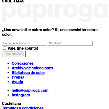
SABER MÁS
Una taza imperfecta y con carácter
Un lápiz recién afilado que corta con sólo mirarlo
Un espejo antiguo que devuelve verdades incómod
ATRÁS
CONTINUAR
¿Una newsletter sobre color? Sí, una newsletter sobre
color.
Vale, ¡me apunto!
Colecciones
Archivo de colecciones
Biblioteca de color
Prensa
Ayuda
hello@papiroga.com
Instagram
Castellano
Términos y condiciones