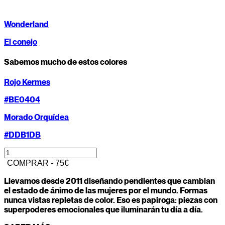
Wonderland
El conejo
Sabemos mucho de estos colores
Rojo Kermes
#BE0404
Morado Orquídea
#DDB1DB
COMPRAR - 75€
1
/
11
Llevamos desde 2011 diseñando pendientes que cambian
Tu color secreto es...
el estado de ánimo de las mujeres por el mundo. Formas
nunca vistas repletas de color. Eso es papiroga: piezas con
superpoderes emocionales que iluminarán tu día a día.
¿Cuál de estos objetos serías hoy?