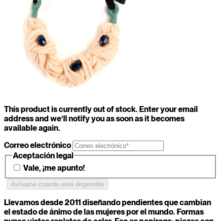
This product is currently out of stock. Enter your email
address and we’ll notify you as soon as it becomes
available again.
Correo electrónico
Aceptación legal
Vale, ¡me apunto!
1
/
11
Llevamos desde 2011 diseñando pendientes que cambian
Tu color secreto es...
el estado de ánimo de las mujeres por el mundo. Formas