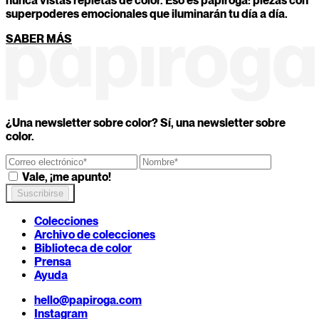
nunca vistas repletas de color. Eso es papiroga: piezas con
superpoderes emocionales que iluminarán tu día a día.
¿Cuál de estos objetos serías hoy?
SABER MÁS
Una taza imperfecta y con carácter
Un lápiz recién afilado que corta con sólo mirarlo
Un espejo antiguo que devuelve verdades incómod
ATRÁS
CONTINUAR
¿Una newsletter sobre color? Sí, una newsletter sobre
color.
Vale, ¡me apunto!
Colecciones
Archivo de colecciones
Biblioteca de color
Prensa
Ayuda
hello@papiroga.com
Instagram