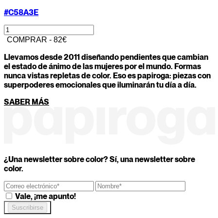
#C58A3E
COMPRAR - 82€
1
/
11
Llevamos desde 2011 diseñando pendientes que cambian
Tu color secreto es...
el estado de ánimo de las mujeres por el mundo. Formas
nunca vistas repletas de color. Eso es papiroga: piezas con
superpoderes emocionales que iluminarán tu día a día.
¿Cuál de estos objetos serías hoy?
SABER MÁS
Una taza imperfecta y con carácter
Un lápiz recién afilado que corta con sólo mirarlo
Un espejo antiguo que devuelve verdades incómod
ATRÁS
CONTINUAR
¿Una newsletter sobre color? Sí, una newsletter sobre
color.
Vale, ¡me apunto!