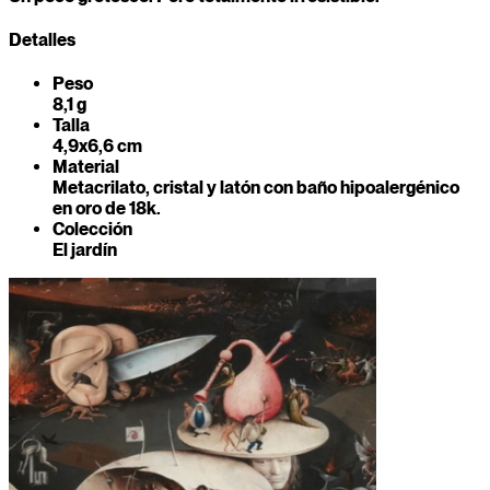
Detalles
Peso
8,1 g
Talla
4,9x6,6 cm
Material
Metacrilato, cristal y latón con baño hipoalergénico
en oro de 18k.
Colección
El jardín