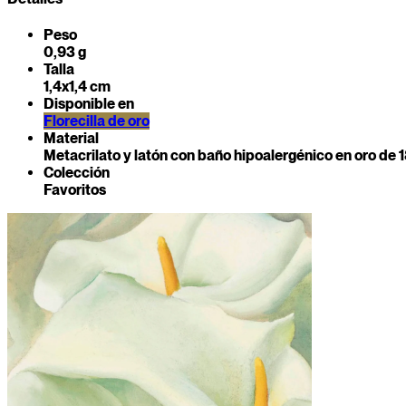
Peso
0,93 g
Talla
1,4x1,4 cm
Disponible en
Florecilla de oro
Material
Metacrilato y latón con baño hipoalergénico en oro de 1
Colección
Favoritos