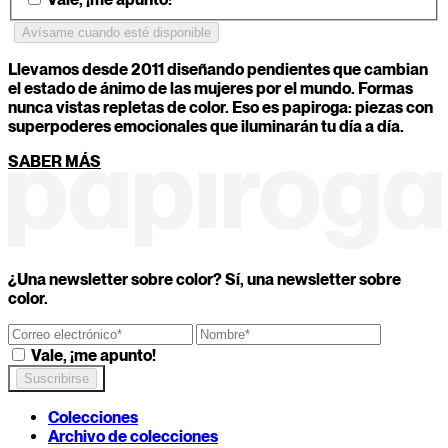
1
/
11
Llevamos desde 2011 diseñando pendientes que cambian
Tu color secreto es...
el estado de ánimo de las mujeres por el mundo. Formas
nunca vistas repletas de color. Eso es papiroga: piezas con
superpoderes emocionales que iluminarán tu día a día.
¿Cuál de estos objetos serías hoy?
SABER MÁS
Una taza imperfecta y con carácter
Un lápiz recién afilado que corta con sólo mirarlo
Un espejo antiguo que devuelve verdades incómod
ATRÁS
CONTINUAR
¿Una newsletter sobre color? Sí, una newsletter sobre
color.
Vale, ¡me apunto!
Colecciones
Archivo de colecciones